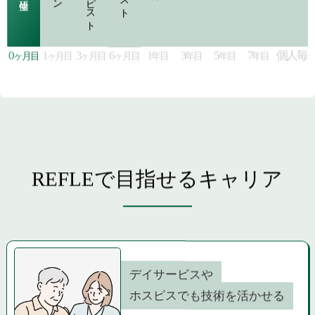
0
1
3
6
1
3
5
7
個人毎
ヶ月目
ヶ月目
ヶ月目
ヶ月目
年目
年目
年目
年目
REFLEで目指せるキャリア
デイサービスや
ホスピスでも技術を活かせる