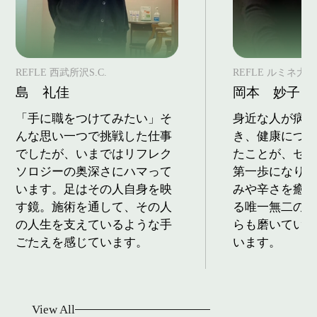
REFLE 西武所沢S.C.
REFLE ルミネ大
島 礼佳
岡本 妙子
「手に職をつけてみたい」そ
身近な人が病
んな思い一つで挑戦した仕事
き、健康につ
でしたが、いまではリフレク
たことが、セ
ソロジーの奥深さにハマって
第一歩になり
います。足はその人自身を映
みや辛さを癒
す鏡。施術を通して、その人
る唯一無二の
の人生を支えているような手
らも磨いてい
ごたえを感じています。
います。
View All