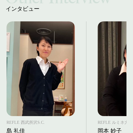
インタビュー
REFLE 西武所沢S.C.
REFLE ルミネ大
島 礼佳
岡本 妙子