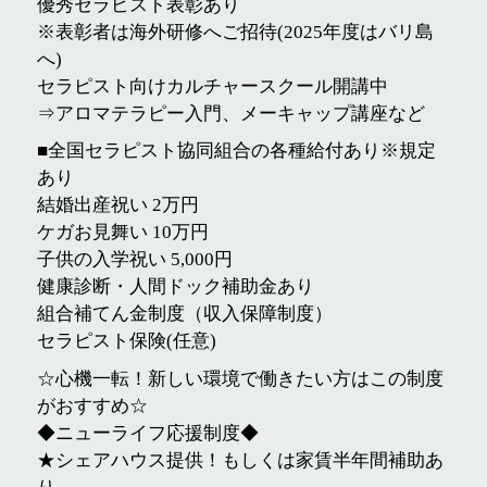
優秀セラピスト表彰あり
※表彰者は海外研修へご招待(2025年度はバリ島
へ)
セラピスト向けカルチャースクール開講中
⇒アロマテラピー入門、メーキャップ講座など
■全国セラピスト協同組合の各種給付あり※規定
あり
結婚出産祝い 2万円
ケガお見舞い 10万円
子供の入学祝い 5,000円
健康診断・人間ドック補助金あり
組合補てん金制度（収入保障制度）
セラピスト保険(任意)
☆心機一転！新しい環境で働きたい方はこの制度
がおすすめ☆
◆ニューライフ応援制度◆
★シェアハウス提供！もしくは家賃半年間補助あ